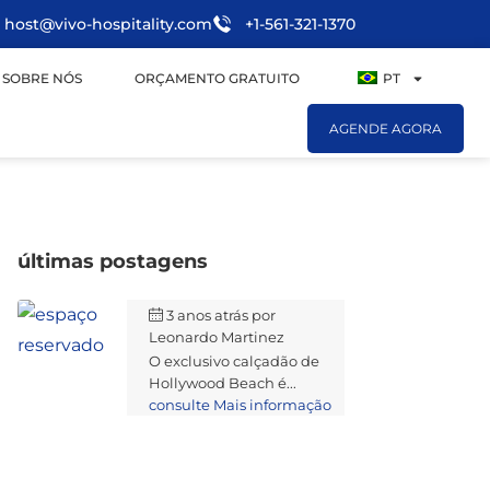
host@vivo-hospitality.com
+1-561-321-1370
SOBRE NÓS
ORÇAMENTO GRATUITO
PT
AGENDE AGORA
últimas postagens
3 anos atrás
por
Leonardo Martinez
O exclusivo calçadão de
Hollywood Beach é...
consulte Mais informação