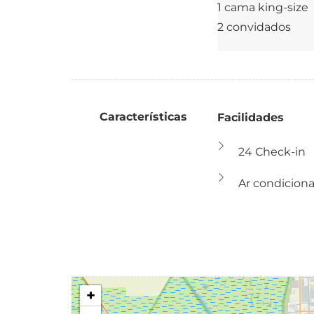
1 cama king-size
2 convidados
Características
Facilidades
24 Check-in
Ar condicion
+