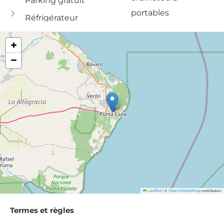
Parking gratuit
portables
Réfrigérateur
Poêle
Sèche-cheveux
+
−
|
©
contributors
Leaflet
OpenStreetMap
Termes et règles