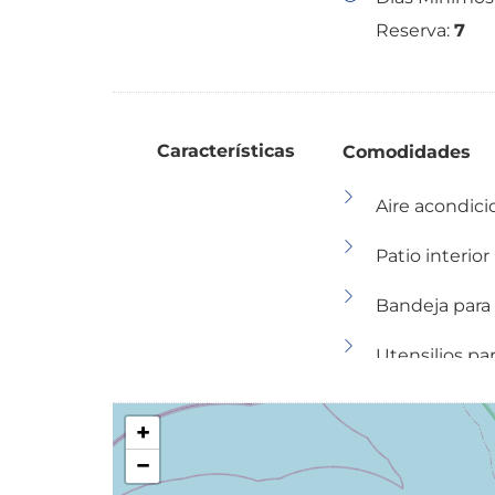
Reserva:
7
Características
Comodidades
Aire acondic
Patio interior
Bandeja para
Utensilios pa
Bañera
+
parrilla barba
−