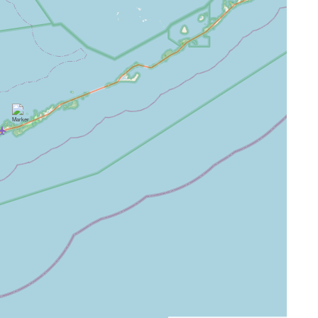
a
teclado
o de barco
Cocina
onóxido de
Microonda
Comedor al aire libre
 techo
Muebles de exterior
etes para
Horno
Patio o balcón
nto de ropa
Ventiladores portátiles
Entrada privada
sicos de
Refrigerador