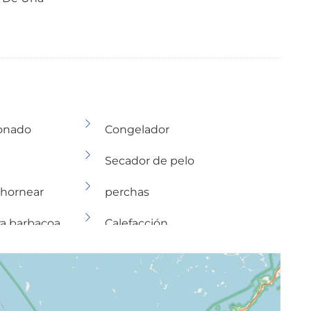
ionado
Congelador
Secador de pelo
 hornear
perchas
ra barbacoa
Calefacción
Silla alta
coa
Agua caliente