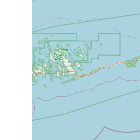
ropa de cam
Deslizamient
Alarma de m
carbono
Ventilador de
Libros y jugu
niños
Almacenamie
Cafetera
Conceptos bá
cocina