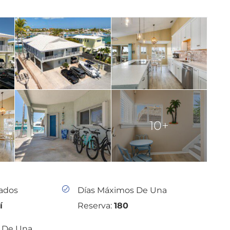
10+
tados
Días Máximos De Una
í
Reserva:
180
 De Una