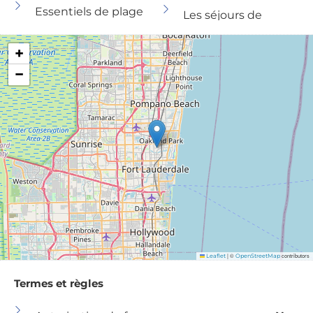
Essentiels de plage
Les séjours de
Alarme au
longue durée sont
+
monoxyde de
autorisés.
−
carbone
Dépôt de bagages
Machine à café
autorisé
Conditionneur
Micro-ondes
Bases de la cuisine
Couvertures de
prises
Berceau
Four
Espace de travail
dédié
Lit de voyage Pack
N Play
Vaisselle et couverts
|
©
contributors
Leaflet
OpenStreetMap
Terrasse ou balcon
Lave-vaisselle
Termes et règles
Piscine
Séchoir