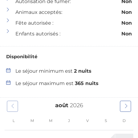
Entrée privée
Autorisation de fumer:
Non
Essentiel
Réfrigérateur
Animaux acceptés:
Non
Connexion Ethernet
Stores
Fête autorisée :
Non
Oreillers et
assombrissants
couvertures
Enfants autorisés :
Non
supplémentaires
Shampooing
Extincteur
Maison de plain-
Disponibilité
d'incendie
pied
Le séjour minimum est
2 nuits
Trousse de premiers
Serrure intelligente
secours
Le séjour maximum est
365 nuits
Détecteur de fumée
Parking gratuit sur
Poêle
place
août
2026
Grille-pain
Congélateur
la télé
L
M
M
J
V
S
D
Sèche-cheveux
Machine à laver
Cintres