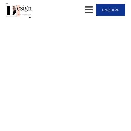
ENQUIRE
Luxury Serviced
Accommodation
THE STARTING POINT OF YOUR ADVENTURE WELL-
CONNECTED TO THE WHOLE CITY