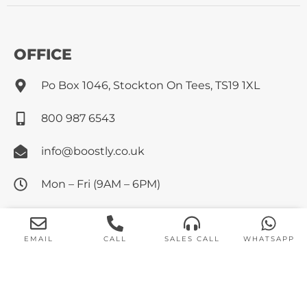
OFFICE
Po Box 1046, Stockton On Tees, TS19 1XL
800 987 6543
info@boostly.co.uk
Mon – Fri (9AM – 6PM)
SUBSCRIBE
EMAIL
CALL
SALES CALL
WHATSAPP